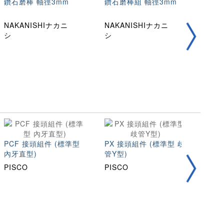
鑽石磨棒 軸徑3mm
鑽石磨棒組 軸徑3mm
鑽石
NAKANISHIナカニ
NAKANISHIナカニ
NAK
シ
シ
シ
PCF 接頭組件 (標準型
PX 接頭組件 (標準型 歧
圓線彈
內牙直型)
管Y型)
AH
PISCO
PISCO
TOH