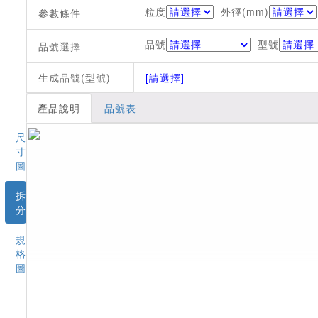
粒度
外徑(mm)
參數條件
品號
型號
品號選擇
生成品號(型號)
[請選擇]
產品說明
品號表
尺
寸
圖
拆
分
規
格
圖