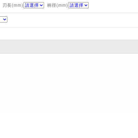
刃長(mm)
柄徑(mm)