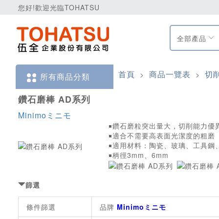
您好!歡迎光臨TOHATSU
全部產品
首頁
商品一覽表
切
>
>
所有商品分類
鑽石磨棒 AD系列
Minimoミニモ
￭鑽石磨粒突出量大，切削能力優
￭適合不需要高表面光潔度的粗磨
￭適用材料：陶瓷、玻璃、工具鋼
￭柄徑3mm、6mm
篩選
條件篩選
品牌
Minimoミニモ