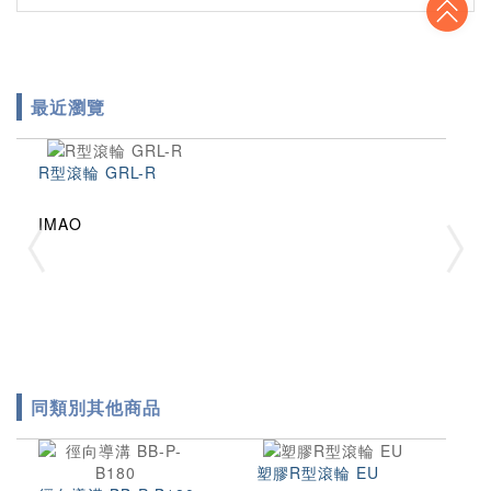
To
最近瀏覽
R型滾輪 GRL-R
IMAO
同類別其他商品
塑膠R型滾輪 EU