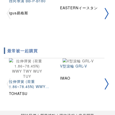
徑向導溝 BB-P-B180
塑
EASTERNイースタン
igus易格斯
E
最常被一起購買
V型滾輪 GRL-V
不
IMAO
拉伸彈簧 (荷重
用
1.86~78.45N) WWY
T
TWY WUY TUY
TOHATSU