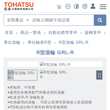
首頁
商品一覽表
自動化標準零件
旋轉零件
>
>
>
>
導位滾輪
導位軸承R型
R型滾輪 GRL-R
>
>
R型滾輪 GRL-R
￭單軸承，中荷重
￭適用於各種滑動門和搬送用的滾輪
￭軌道是RLR 滾輪軌道
￭有熱處理的滾輪， 可防止粉屑等異物侵入造成損傷
￭R型軌道比較不易有粉屑等異物殘留