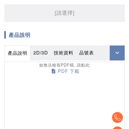
[請選擇]
產品說明
2D/3D
技術資料
品號表
產品說明
如無法檢視PDF檔, 請點此
PDF 下載
To