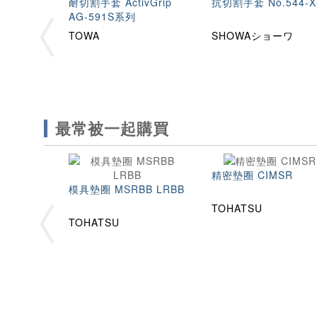
耐切割手套 ActivGrip
抗切割手套 No.544-X
AG-591S系列
TOWA
SHOWAショーワ
最常被一起購買
精密墊圈 CIMSR
模具墊圈 MSRBB LRBB
TOHATSU
TOHATSU