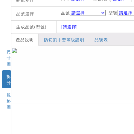
品號
型號
品號選擇
生成品號(型號)
[請選擇]
產品說明
防切割手套等級說明
品號表
尺
寸
圖
拆
分
規
格
圖