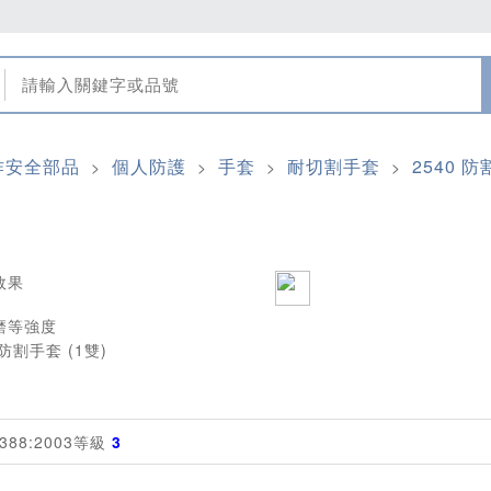
作安全部品
個人防護
手套
耐切割手套
2540 防
>
>
>
>
效果
磨等強度
388:2003等級
3