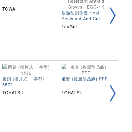
TOWA
耐熱防割手套 Heat
防割手
Resistant And Cut
Resi
Resistant Aramid
Unco
TauGei
AS 
Gloves EGG-1K
5
圓鎖 (擋片式 一字型)
襯套 (複層型凸緣) PFF
105
5572
TOHATSU
TOHATSU
TOH