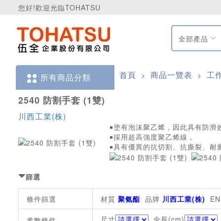
您好!歡迎光臨TOHATSU
全部產品
首頁
商品一覽表
工
>
>
所有商品分類
2540 防割手套 (1雙)
川西工業(株)
￭塗有泡沫聚乙烯，因此具有防滑
￭採用超高強度聚乙烯線，
￭具有優異的抗切割、抗撕裂、耐
篩選
條件篩選
材質
聚氨酯
品牌
川西工業(株)
EN
尺寸
全長(cm)
參數條件