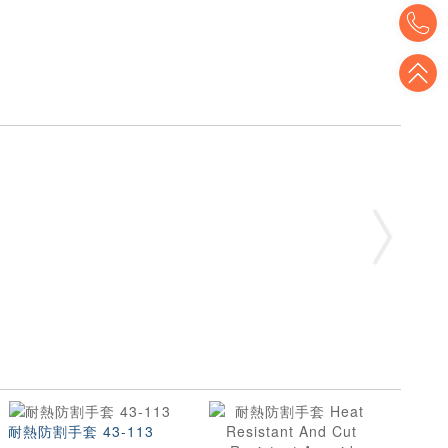
T
T
耐熱防割手套 43-113