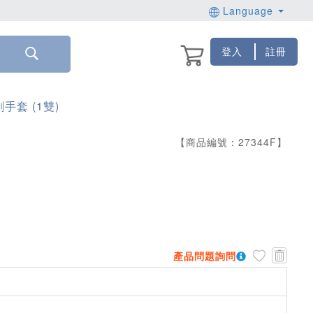
Language
登入
註冊
割手套 (1雙)
【商品編號：
27344
F
】
產品問題詢問